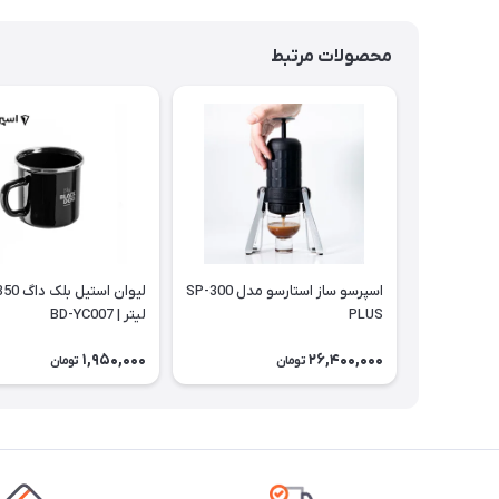
محصولات مرتبط
اسپرسو ساز استارسو مدل SP-300
PLUS
لیتر | BD-YC007
1,950,000
26,400,000
تومان
تومان