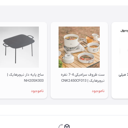
لیوان استیل بلک داگ 350 میلی
ست ظروف سرامیکی 4-7 نفره
ساج پایه دار نیچرهایک |
نیچرهایک | CNK2450CF013
NH20SK003
ناموجود
ناموجود