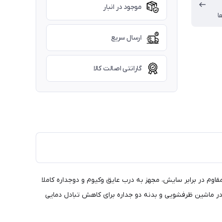
موجود در انبار
ا
ارسال سریع
گارانتی اصالت کالا
ک غذا قاشق دار 400 میلی لیتر استنلی (STANLEY) سری CLASSIC مدل Legendary Food Jar از جنس استیل ضد زنگ و ضد خش 18.8 مقاوم در برابر سایش، مجهز به درب عایق وکیوم و دوجداره کاملا
استفاده و شستن راحت تر، قابل شستشو در ماشین ظرفشویی و بدنه دو جداره برای کاهش تبادل دمایی