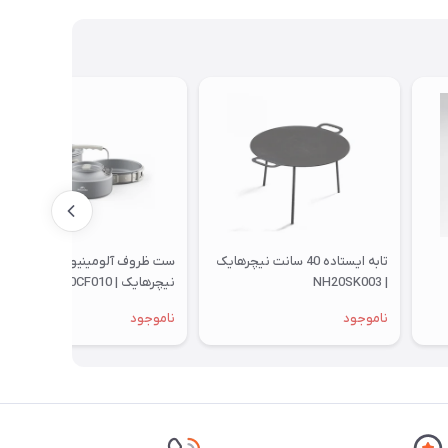
تابه ایستاده 40 سانت نیچرهایک
ست ظروف آلومینیوم 2-4 نفره
| NH20SK003
نیچرهایک | CNK2450CF010
ناموجود
ناموجود