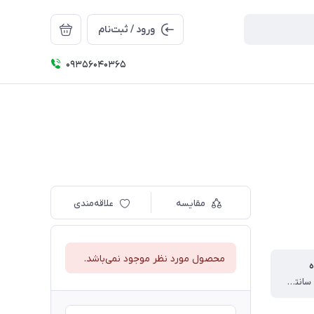
ورود / ثبت‌نام
09356040365
مقایسه
علاقه‌مندی
محصول مورد نظر موجود نمی‌باشد.
ه
82×54×120 سانتی متر