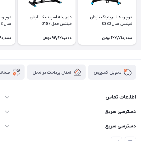
دوچرخه اسپینینگ تایتان
دوچرخه اسپینینگ تایتان
دوچرخه
فیتنس مدل 0380
فیتنس مدل 0187
مدل 96613
30,000
92,920,000
122,710,000
تومان
تومان
امکان پرداخت در محل
ضمانت
تحویل اکسپرس
اطلاعات تماس
۰۹۳۵۶۰۴۰۳۶۵
دسترسی سریع
اسکیت فلایینگ ایگل
دسترسی سریع
تهران-خیابان ولیعصر (عج)- ضلع شرقی میدان منیریه پلاک ۴
اسکوتر برقی دسته دار
اسکوتر برقی دخترانه
سیمای ورزش