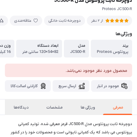
دوچرخه ثابت پروتئوس مدل JC500-R
Proteos JC500-R
دوچرخه ثابت خانگی
علاقه‌مندی
از 2 نظر
ویژگی‌ها
برند
مدل
ابعاد دستگاه
وزن دس
پروتئوس Proteos
JC500-R
82×54×120 سانتی متر
16 کیلوگرم
محصول مورد نظر موجود نمی‌باشد.
موجود در انبار
ارسال سریع
گارانتی اصالت کالا
معرفی
ویژگی ها
مشخصات
دیدگاه‌ها
دوچرخه ثابت پروتئوس مدل JC500-R قرمز معرفی شده، تولید کمپانی
پروتئوس می باشد که یک کمپانی تایوانی است و محصولات خود را در کشور