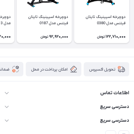
دوچرخه اسپینینگ تایتان
دوچرخه اسپینینگ تایتان
دوچرخه
فیتنس مدل 0380
فیتنس مدل 0187
مدل 96613
30,000
92,920,000
122,710,000
تومان
تومان
امکان پرداخت در محل
ضمانت
تحویل اکسپرس
اطلاعات تماس
۰۹۳۵۶۰۴۰۳۶۵
دسترسی سریع
اسکیت فلایینگ ایگل
دسترسی سریع
تهران-خیابان ولیعصر (عج)- ضلع شرقی میدان منیریه پلاک ۴
اسکوتر برقی دسته دار
اسکوتر برقی دخترانه
سیمای ورزش