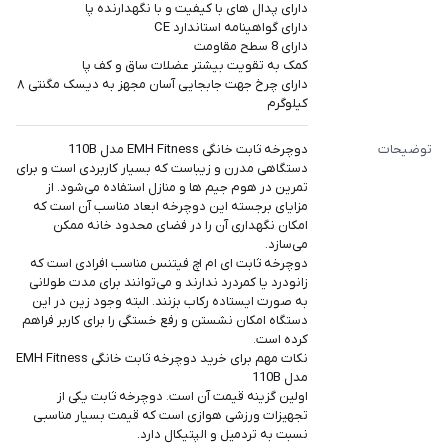
دارای پدال های با کیفیت و با نگهدارنده پا
دارای گواهینامه استاندارد CE
دارای 8 سطح مقاومت
کمک به تقویت بیشتر عضلات ساق و کف پا
دارای چرخ جهت جابجایی آسان مجهز به دیسک مگنتی ۸
کیلوگرم
توضیحات
دوچرخه ثابت خانگی EMH Fitness مدل 110B
دستگاهی مدرن و زیباست که بسیار کاربردی است و برای
تمرین در هوم جیم ها و منازل استفاده می‌شود. از
مزایای برجسته این دوچرخه ابعاد مناسب آن است که
امکان نگهداری آن را در فضای محدود خانه ممکن
می‌سازد.
دوچرخه ثابت ای ام اچ فیتنس مناسب افرادی است که
زانودرد یا کمردرد ندارند و می‌توانند برای مدت طولانی
به صورت ایستاده رکاب بزنند. البته وجود زین در این
دستگاه امکان نشستن و رفع خستگی را برای کاربر فراهم
کرده است.
نکات مهم برای خرید دوچرخه ثابت خانگی EMH Fitness
مدل 110B
اولین گزینه قیمت آن است. دوچرخه ثابت یکی از
تجهیزات ورزشی هوازی است که قیمت بسیار مناسبی
نسبت به تردمیل و الپتیکال دارد.