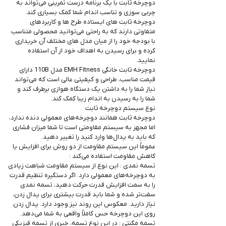
دوچرخه ثابت با یک برنامه درست تمرینی می‌تواند به
چربی سوزی و تناسب اندام شما کمک بسیاری کند.
دوچرخه ثابت های ایستاده طرح ها و کاربردهای
متفاوتی دارند که به راحتی می‌توانید محصولی متناسب
با بودجه خود را از میان مدل های مختلف آن خریداری
کرده و برای رسیدن به اهداف خود از آن استفاده
نمایید.
دوچرخه ثابت خانگی EMH Fitness مدل 110B دارای
قیمت مناسب، طراحی و کیفیتی عالی است که می‌تواند
نیاز شما را به داشتن یک دستگاه هوازی برطرف کند و
شما را به رسیدن به اندام زیبا کمک کند.
نوع سیستم دوچرخه ثابت
دوچرخه ثابت همانند دوچرخه‌های معمولی دنده ندارد،
اما مجهز به سیستم مقاومتی است تا شما میزان فشاری
که باید به پدال‌ها وارد کنید را تغییر دهید.
عموماً این سیستم مقاومت از دو روش برای افزایش یا
کاهش مقاومت استفاده می‌کند :
تسمه نمدی : این نوع از سیستم مقاومت شباهت زیادی
به دوچرخه‌های معمولی دارد. اگر دستگیره تنظیم قدرت
را به سمت افزایش قدرت حرکت دهید، تسمه نمدی
سفت‌تر شده و شما باید قدرت بیشتری برای پدال زدن،
نیاز دارید. معکوس این روند نیز وجود دارد. پدال زدن
روی این دوچرخه حس کاملاً واقعی به شما می‌دهد.
تسمه مگنتی : در این نوع تسمه، خبری از تسمه فیزیکی