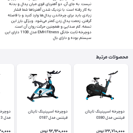
نیست. به جای آن، دو آهنربای قوی میان پدال و بدنه
به کار رفته است. با نزدیک شدن آهنرباها شما فشار
زیادی باید برای چرخاندن پدال‌ها وارد کنید و با فاصله
گرفتن، زحمت پدال زدن کمتر می‌شود. ویژگی بارز این
تسمه، کم صدایی و همچنین حرکت روان آن است.
دوچرخه ثابت خانگی EMH Fitness مدل 110B دارای این
سیستم بوده و دارای بال
محصولات مرتبط
دوچرخه اسپینینگ تایتان
دوچرخه اسپینینگ تایتان
دوچرخه
فیتنس مدل 0380
فیتنس مدل 0187
مدل 96613
30,000
92,920,000
122,710,000
تومان
تومان