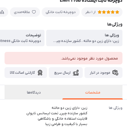
دوچرخه ثابت ایستاده EMH 110B
دوچرخه ثابت خانگی
علاقه‌مندی
از 1 نظر
ویژگی‌ها
ویژگی ها
توضیحات
زین: دارای زین دو حالته ، کشور سازنده:چین, تحت لیسانس تایوان ، قابلیت استفاده خانگی و باشگاهی ، بسیار با کیفیت و طراحی زیبا ، دارای پدال های با کیفیت و با نگهدارنده پا ، دارای گواهینامه استاندارد CE ، دارای 8 سطح مقاومت ، کمک به تقویت بیشتر عضلات ساق و کف پا ، دارای چرخ جهت جابجایی آسان مجهز به دیسک مگنتی ۸ کیلوگرم
محصول مورد نظر موجود نمی‌باشد.
موجود در انبار
ارسال سریع
گارانتی اصالت کالا
مشخصات
دیدگاه‌ها
ویژگی ها
زین: دارای زین دو حالته
کشور سازنده:چین, تحت لیسانس تایوان
قابلیت استفاده خانگی و باشگاهی
بسیار با کیفیت و طراحی زیبا