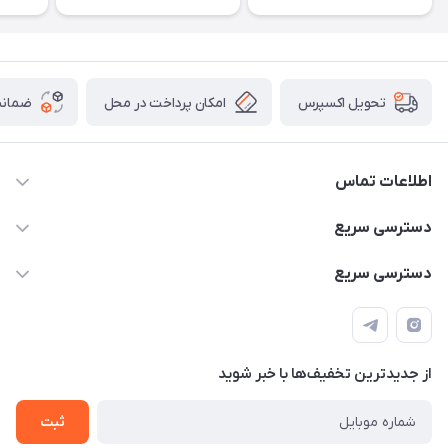
امکان پرداخت در محل
ضمانت
تحویل اکسپرس
اطلاعات تماس
۰۹۳۵۶۰۴۰۳۶۵
دسترسی سریع
اسکیت فلایینگ ایگل
دسترسی سریع
تهران-خیابان ولیعصر (عج)- ضلع شرقی میدان منیریه پلاک ۴
اسکوتر برقی دسته دار
اسکوتر برقی دخترانه
سیمای ورزش
اسکیت دخترانه
اسکیت روسز
از جدید‌ترین تخفیف‌ها با‌ خبر شوید
اسکوتر
ثبت