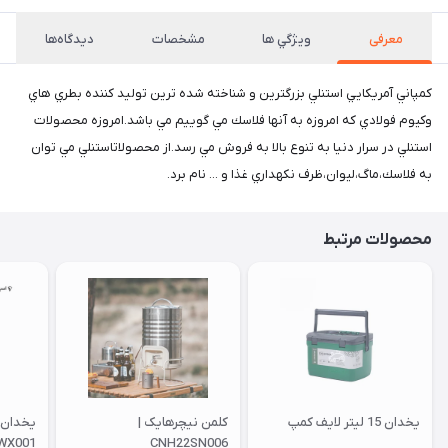
معرفی
ويژگي ها
مشخصات
دیدگاه‌ها
كمپاني آمريكايي استنلي بزرگترين و شناخته شده ترين توليد كننده بطري هاي
وكيوم فولادي كه امروزه به آنها فلاسك مي گوييم مي باشد.امروزه محصولات
استنلي در سرار دنيا به تنوع بالا به فروش مي رسد.از محصولاتاستنلي مي توان
به فلاسك،ماگ،ليوان،ظرف نكهداري غذا و ... نام برد.
محصولات مرتبط
یخدان 15 لیتر لایف کمپ
کلمن نیچرهایک |
WX001
CNH22SN006