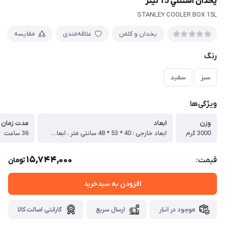
يخدان استنلي 15 ليتر
STANLEY COOLER BOX 15L
یخدان و کلمن
علاقه‌مندی
مقایسه
رنگ
سبز
سفید
ویژگی‌ها
وزن
ابعاد
مدت زمان 
3000 گرم
ابعاد خارجی : 40 * 53 * 48 سانتی متر ، ابعاد داخلی : 30 * 34 * 32 سانتی متر
36 ساعت
15,744,000
قیمت:
تومان
افزودن به سبدخرید
موجود در انبار
ارسال سریع
گارانتی اصالت کالا