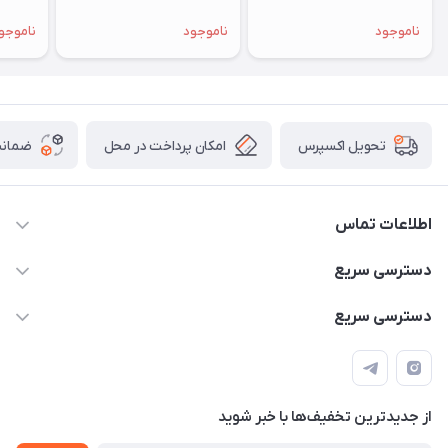
ناموجود
ناموجود
ناموجو
امکان پرداخت در محل
ضمانت
تحویل اکسپرس
اطلاعات تماس
۰۹۳۵۶۰۴۰۳۶۵
دسترسی سریع
اسکیت فلایینگ ایگل
دسترسی سریع
تهران-خیابان ولیعصر (عج)- ضلع شرقی میدان منیریه پلاک ۴
اسکوتر برقی دسته دار
اسکوتر برقی دخترانه
سیمای ورزش
اسکیت دخترانه
اسکیت روسز
از جدید‌ترین تخفیف‌ها با‌ خبر شوید
اسکوتر