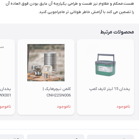
هست،محکم و مقاوم نیز هست و طراحی یکپارچه آن عایق بودن فوق العاده آن
را تضمین می کند.با آرامش خاطر طولانی تر ماجراجویی کنید.
محصولات مرتبط
یخدان 15 لیتر لایف کمپ
کلمن نیچرهایک |
WX001
CNH22SN006
ناموجود
ناموجود
ناموجو