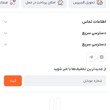
امکان پرداخت در محل
ضمانت
تحویل اکسپرس
اطلاعات تماس
۰۹۳۵۶۰۴۰۳۶۵
دسترسی سریع
اسکیت فلایینگ ایگل
دسترسی سریع
تهران-خیابان ولیعصر (عج)- ضلع شرقی میدان منیریه پلاک ۴
اسکوتر برقی دسته دار
اسکوتر برقی دخترانه
سیمای ورزش
اسکیت دخترانه
اسکیت روسز
از جدید‌ترین تخفیف‌ها با‌ خبر شوید
اسکوتر
ثبت