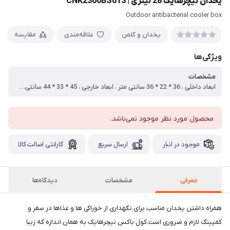
یخدان نیچرهایک 28 لیتری | CNK2300BS013
Outdoor antibacterial cooler box
یخدان و کلمن
علاقه‌مندی
مقایسه
ویژگی‌ها
مشخصات
ابعاد داخلی ، 36 * 22 * 36 سانتی متر ، ابعاد خارجی ، 45 * 33 * 44 سانتی متر ، وزن ، 3.8 کیلو گرم ، ظرفیت ، 28 لیتر ، زمان نگهداری ، تا 48 ساعت
محصول مورد نظر موجود نمی‌باشد.
موجود در انبار
ارسال سریع
گارانتی اصالت کالا
معرفی
مشخصات
دیدگاه‌ها
همراه داشتن یخدان مناسب برای نگهداری از خوراکی ها و غذاها در سفر و
کمپینگ لازم و ضروری است.کول باکس نیچرهایک به همان اندازه که زیبا