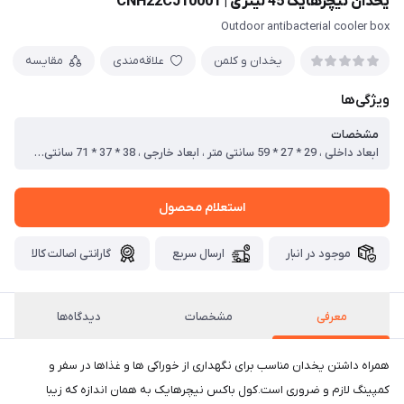
یخدان نیچرهایک 45 لیتری | CNH22CJ10001
Outdoor antibacterial cooler box
یخدان و کلمن
علاقه‌مندی
مقایسه
ویژگی‌ها
مشخصات
ابعاد داخلی ، 29 * 27 * 59 سانتی متر ، ابعاد خارجی ، 38 * 37 * 71 سانتی متر ، وزن ، 6.7 کیلو گرم ، ظرفیت ، 45 لیتر ، زمان نگهداری ، تا 72 ساعت
استعلام محصول
موجود در انبار
ارسال سریع
گارانتی اصالت کالا
معرفی
مشخصات
دیدگاه‌ها
همراه داشتن یخدان مناسب برای نگهداری از خوراکی ها و غذاها در سفر و
کمپینگ لازم و ضروری است.کول باکس نیچرهایک به همان اندازه که زیبا