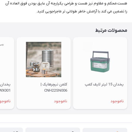
هست،محکم و مقاوم نیز هست و طراحی یکپارچه آن عایق بودن فوق العاده آن
را تضمین می کند.با آرامش خاطر طولانی تر ماجراجویی کنید.
محصولات مرتبط
یخدان 15 لیتر لایف کمپ
کلمن نیچرهایک |
WX001
CNH22SN006
ناموجود
ناموجود
ناموجو