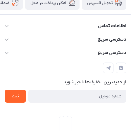
امکان پرداخت در محل
ضمانت
تحویل اکسپرس
اطلاعات تماس
۰۹۳۵۶۰۴۰۳۶۵
دسترسی سریع
اسکیت فلایینگ ایگل
دسترسی سریع
تهران-خیابان ولیعصر (عج)- ضلع شرقی میدان منیریه پلاک ۴
اسکوتر برقی دسته دار
اسکوتر برقی دخترانه
سیمای ورزش
اسکیت دخترانه
اسکیت روسز
از جدید‌ترین تخفیف‌ها با‌ خبر شوید
اسکوتر
ثبت