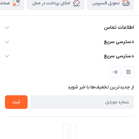
امکان پرداخت در محل
ضمانت
تحویل اکسپرس
اطلاعات تماس
۰۹۳۵۶۰۴۰۳۶۵
دسترسی سریع
اسکیت فلایینگ ایگل
دسترسی سریع
تهران-خیابان ولیعصر (عج)- ضلع شرقی میدان منیریه پلاک ۴
اسکوتر برقی دسته دار
اسکوتر برقی دخترانه
سیمای ورزش
اسکیت دخترانه
اسکیت روسز
از جدید‌ترین تخفیف‌ها با‌ خبر شوید
اسکوتر
ثبت