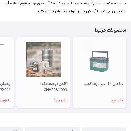
هست،محکم و مقاوم نیز هست و طراحی یکپارچه آن عایق بودن فوق العاده آن
را تضمین می کند.با آرامش خاطر طولانی تر ماجراجویی کنید.
محصولات مرتبط
یخدان 15 لیتر لایف کمپ
کلمن نیچرهایک |
WX001
CNH22SN006
ناموجود
ناموجود
ناموجو