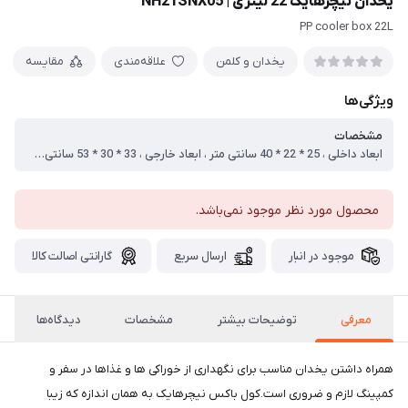
یخدان نیچرهایک 22 لیتری | NH21SNX05
PP cooler box 22L
یخدان و کلمن
علاقه‌مندی
مقایسه
ویژگی‌ها
مشخصات
ابعاد داخلی ، 25 * 22 * 40 سانتی متر ، ابعاد خارجی ، 33 * 30 * 53 سانتی متر ، وزن ، 4 کیلو گرم ، ظرفیت ، 22 لیتر ، زمان نگهداری ، 18 تا 36 ساعت
محصول مورد نظر موجود نمی‌باشد.
موجود در انبار
ارسال سریع
گارانتی اصالت کالا
معرفی
توضیحات بیشتر
مشخصات
دیدگاه‌ها
همراه داشتن یخدان مناسب برای نگهداری از خوراکی ها و غذاها در سفر و
کمپینگ لازم و ضروری است.کول باکس نیچرهایک به همان اندازه که زیبا