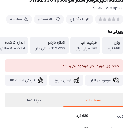
دستگاه اسپرسوساز استاراسو STARESSO sp300
STARESSO sp300
ظروف آشپزي
علاقه‌مندی
مقایسه
ویژگی‌ها
وزن
ظرفیت آب
اندازه بازشو
اندازه تا شده
680 گرم
180 میلی لیتر
15x7x23 سانتی متر
8.5x7x19 سانتی متر
محصول مورد نظر موجود نمی‌باشد.
موجود در انبار
ارسال سریع
گارانتی اصالت کالا
مشخصات
دیدگاه‌ها
وزن
680 گرم