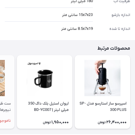
ظرفیت آب
180 میلی لیتر
اندازه بازشو
15x7x23 سانتی متر
اندازه تا شده
8.5x7x19 سانتی متر
محصولات مرتبط
اسپرسو ساز استارسو مدل SP-
لیوان استیل بلک داگ 350
300 PLUS
میلی لیتر | BD-YC007
نیچرهایک | 013
ناموجو
1,950,000
26,400,000
تومان
تومان