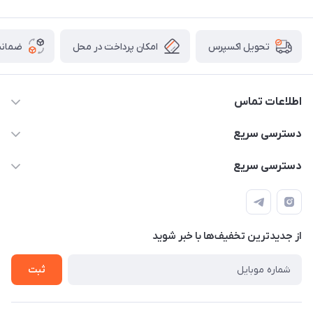
امکان پرداخت در محل
ضمانت
تحویل اکسپرس
اطلاعات تماس
۰۹۳۵۶۰۴۰۳۶۵
دسترسی سریع
اسکیت فلایینگ ایگل
دسترسی سریع
تهران-خیابان ولیعصر (عج)- ضلع شرقی میدان منیریه پلاک ۴
اسکوتر برقی دسته دار
اسکوتر برقی دخترانه
سیمای ورزش
اسکیت دخترانه
اسکیت روسز
از جدید‌ترین تخفیف‌ها با‌ خبر شوید
اسکوتر
ثبت