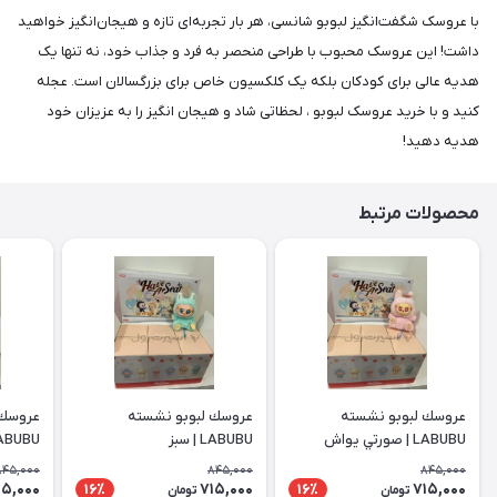
با عروسک شگفت‌انگیز لبوبو شانسی، هر بار تجربه‌ای تازه و هیجان‌انگیز خواهید
داشت! این عروسک محبوب با طراحی منحصر به فرد و جذاب خود، نه تنها یک
هدیه عالی برای کودکان بلکه یک کلکسیون خاص برای بزرگسالان است. عجله
کنید و با خرید عروسک لبوبو ، لحظاتی شاد و هيجان انگيز را به عزیزان خود
هدیه دهید!
محصولات مرتبط
عروسك لبوبو نشسته
عروسك لبوبو نشسته
عروسك 
LABUBU | صورتي يواش
LABUBU | سبز
LABUBU | ب
845,000
845,000
845,000
15,000
715,000
715,000
16٪
16٪
تومان
تومان