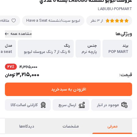
عروسك لبوبو نشسته LABUBU بسته 6 عددي
LABUBU-POPMART
لبوبو سيت/نشسته Have a Seat
علاقه‌
از 3 نظر
ویژگی‌ها
مشاهده همه
برند
جنس
رنگ
مدل
POP MART
پارچه نرم
6 رنگ از 7 رنگ عروسك لبوبو
ave a seat
27٪
4,365,000
3,215,000
قیمت:
تومان
افزودن به سبدخرید
موجود در انبار
ارسال سریع
گارانتی اصالت کالا
معرفی
مشخصات
دیدگاه‌ها