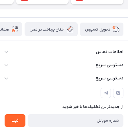
امکان پرداخت در محل
ضمانت
تحویل اکسپرس
اطلاعات تماس
۰۹۳۵۶۰۴۰۳۶۵
دسترسی سریع
اسکیت فلایینگ ایگل
دسترسی سریع
تهران-خیابان ولیعصر (عج)- ضلع شرقی میدان منیریه پلاک ۴
اسکوتر برقی دسته دار
اسکوتر برقی دخترانه
سیمای ورزش
اسکیت دخترانه
اسکیت روسز
از جدید‌ترین تخفیف‌ها با‌ خبر شوید
اسکوتر
ثبت