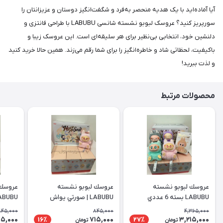
آیا آماده‌اید با یک هدیه منحصر به‌فرد و شگفت‌انگیز دوستان و عزیزانتان را
سورپریز کنید؟ عروسک لبوبو نشسته شانسی LABUBU با طراحی فانتزی و
دلنشین خود، انتخابی بی‌نظیر برای هر سلیقه‌ای است. این عروسک زیبا و
باکیفیت، لحظاتی شاد و خاطره‌انگیز را برای شما رقم می‌زند. همین حالا خرید کنید
و لذت ببرید!
محصولات مرتبط
عروسك لبوبو نشسته
عروسك لبوبو نشسته
عروسك 
LABUBU بسته 6 عددي
LABUBU | صورتي يواش
LABUBU | ب
845,000
845,000
4,365,000
15,000
715,000
3,215,000
16٪
27٪
تومان
تومان