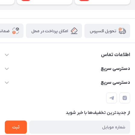
امکان پرداخت در محل
ضمانت
تحویل اکسپرس
اطلاعات تماس
۰۹۳۵۶۰۴۰۳۶۵
دسترسی سریع
اسکیت فلایینگ ایگل
دسترسی سریع
تهران-خیابان ولیعصر (عج)- ضلع شرقی میدان منیریه پلاک ۴
اسکوتر برقی دسته دار
اسکوتر برقی دخترانه
سیمای ورزش
اسکیت دخترانه
اسکیت روسز
از جدید‌ترین تخفیف‌ها با‌ خبر شوید
اسکوتر
ثبت