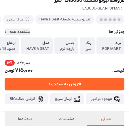
عروسك لبوبو نشسته LABUBU | سبز
LABUBU-SEAT-POPMART
لبوبو سيت/نشسته Have a Seat
علاقه‌مندی
ویژگی‌ها
مشاهده همه
برند
رنگ
جنس
مدل
ارتفاع
POP MART
سبز
پارچه نرم
HAVE A SEAT
حدود 15 سانتيمتر
16٪
845,000
715,000
قیمت:
تومان
افزودن به سبدخرید
موجود در انبار
ارسال سریع
گارانتی اصالت کالا
معرفی
مشخصات
دیدگاه‌ها