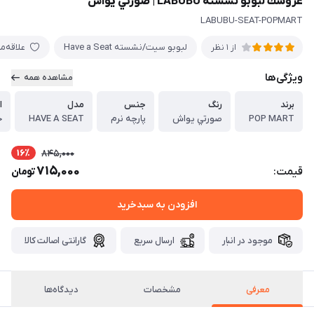
عروسك لبوبو نشسته LABUBU | صورتي يواش
LABUBU-SEAT-POPMART
لبوبو سيت/نشسته Have a Seat
علاقه‌م
از 1 نظر
ویژگی‌ها
مشاهده همه
برند
رنگ
جنس
مدل
ا
POP MART
صورتي يواش
پارچه نرم
HAVE A SEAT
حد
16٪
845,000
715,000
قیمت:
تومان
افزودن به سبدخرید
موجود در انبار
ارسال سریع
گارانتی اصالت کالا
معرفی
مشخصات
دیدگاه‌ها