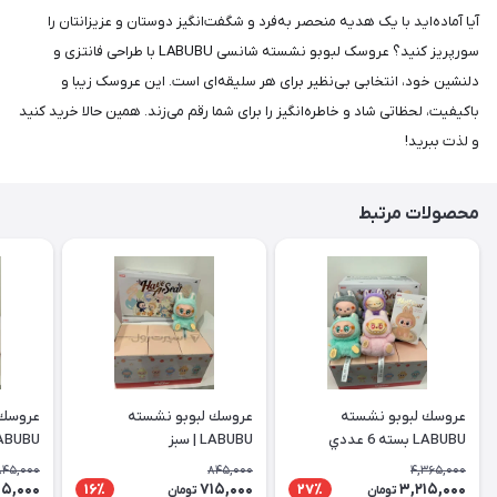
آیا آماده‌اید با یک هدیه منحصر به‌فرد و شگفت‌انگیز دوستان و عزیزانتان را
سورپریز کنید؟ عروسک لبوبو نشسته شانسی LABUBU با طراحی فانتزی و
دلنشین خود، انتخابی بی‌نظیر برای هر سلیقه‌ای است. این عروسک زیبا و
باکیفیت، لحظاتی شاد و خاطره‌انگیز را برای شما رقم می‌زند. همین حالا خرید کنید
و لذت ببرید!
محصولات مرتبط
عروسك لبوبو نشسته
عروسك لبوبو نشسته
عروسك 
LABUBU بسته 6 عددي
LABUBU | سبز
LABUBU | ب
845,000
845,000
4,365,000
15,000
715,000
3,215,000
16٪
27٪
تومان
تومان