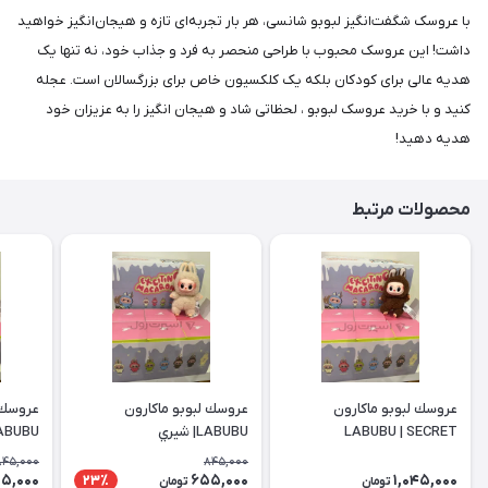
با عروسک شگفت‌انگیز لبوبو شانسی، هر بار تجربه‌ای تازه و هیجان‌انگیز خواهید
داشت! این عروسک محبوب با طراحی منحصر به فرد و جذاب خود، نه تنها یک
هدیه عالی برای کودکان بلکه یک کلکسیون خاص برای بزرگسالان است. عجله
کنید و با خرید عروسک لبوبو ، لحظاتی شاد و هيجان انگيز را به عزیزان خود
هدیه دهید!
محصولات مرتبط
عروسك لبوبو ماكارون
عروسك لبوبو ماكارون
عروسك 
LABUBU | SECRET
LABUBU| شيري
LABUBU| نسكاف
845,000
845,000
5,000
655,000
1,045,000
23٪
تومان
تومان