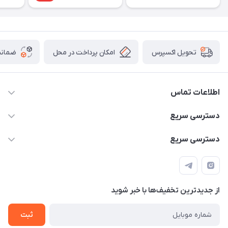
امکان پرداخت در محل
ضمانت
تحویل اکسپرس
اطلاعات تماس
۰۹۳۵۶۰۴۰۳۶۵
دسترسی سریع
اسکیت فلایینگ ایگل
دسترسی سریع
تهران-خیابان ولیعصر (عج)- ضلع شرقی میدان منیریه پلاک ۴
اسکوتر برقی دسته دار
اسکوتر برقی دخترانه
سیمای ورزش
اسکیت دخترانه
اسکیت روسز
از جدید‌ترین تخفیف‌ها با‌ خبر شوید
اسکوتر
ثبت