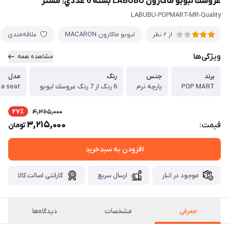
عروسك لبوبو ماكارون LABUBU بسته 6 عددي| مستر
LABUBU-POPMART-MR-Quality
لبوبو ماكارون MACARON
علاقه‌مندی
از 2 نظر
ویژگی‌ها
مشاهده همه
برند
جنس
رنگ
مدل
POP MART
پارچه نرم
6 رنگ از 7 رنگ عروسك لبوبو
ave a seat
27٪
4,365,000
3,215,000
قیمت:
تومان
افزودن به سبدخرید
موجود در انبار
ارسال سریع
گارانتی اصالت کالا
معرفی
مشخصات
دیدگاه‌ها