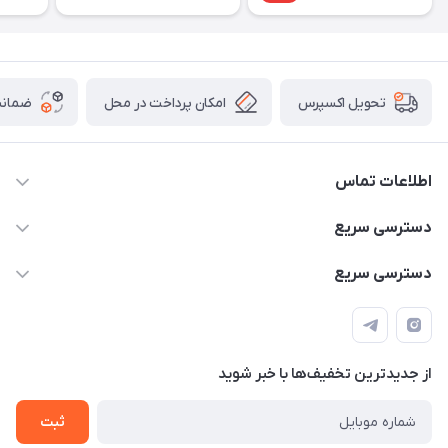
امکان پرداخت در محل
ضمانت
تحویل اکسپرس
اطلاعات تماس
۰۹۳۵۶۰۴۰۳۶۵
دسترسی سریع
اسکیت فلایینگ ایگل
دسترسی سریع
تهران-خیابان ولیعصر (عج)- ضلع شرقی میدان منیریه پلاک ۴
اسکوتر برقی دسته دار
اسکوتر برقی دخترانه
سیمای ورزش
اسکیت دخترانه
اسکیت روسز
از جدید‌ترین تخفیف‌ها با‌ خبر شوید
اسکوتر
ثبت