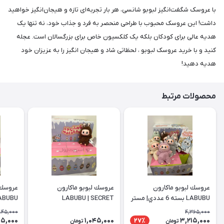
با عروسک شگفت‌انگیز لبوبو شانسی، هر بار تجربه‌ای تازه و هیجان‌انگیز خواهید
داشت! این عروسک محبوب با طراحی منحصر به فرد و جذاب خود، نه تنها یک
هدیه عالی برای کودکان بلکه یک کلکسیون خاص برای بزرگسالان است. عجله
کنید و با خرید عروسک لبوبو ، لحظاتی شاد و هيجان انگيز را به عزیزان خود
هدیه دهید!
محصولات مرتبط
عروسك لبوبو ماكارون
عروسك لبوبو ماكارون
عروسك 
LABUBU بسته 6 عددي| مستر
LABUBU | SECRET
LABUBU| ش
845,000
4,365,000
5,000
1,045,000
3,215,000
27٪
تومان
تومان