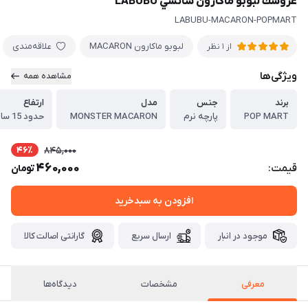
عروسك لبوبو ماكارون شانسي LABUBU
LABUBU-MACARON-POPMART
لبوبو ماكارون MACARON
علاقه‌مندی
از 1 نظر
ویژگی‌ها
مشاهده همه
برند
جنس
مدل
ارتفاع
POP MART
پارچه نرم
MONSTER MACARON
حدود 15 سانتيمتر
46٪
845,000
460,000
قیمت:
تومان
افزودن به سبدخرید
موجود در انبار
ارسال سریع
گارانتی اصالت کالا
معرفی
مشخصات
دیدگاه‌ها