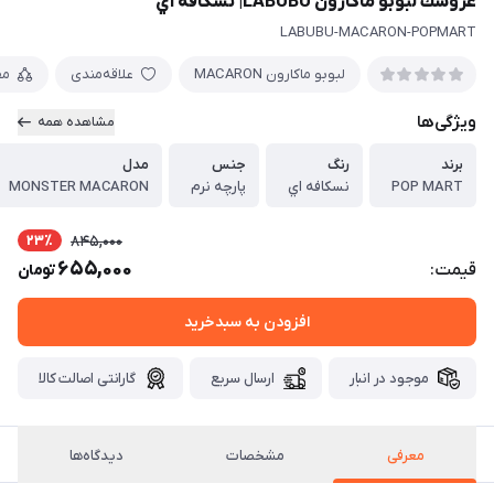
عروسك لبوبو ماكارون LABUBU| نسكافه اي
LABUBU-MACARON-POPMART
لبوبو ماكارون MACARON
علاقه‌مندی
مق
ویژگی‌ها
مشاهده همه
برند
رنگ
جنس
مدل
POP MART
نسكافه اي
پارچه نرم
MONSTER MACARON
23٪
845,000
655,000
قیمت:
تومان
افزودن به سبدخرید
موجود در انبار
ارسال سریع
گارانتی اصالت کالا
معرفی
مشخصات
دیدگاه‌ها