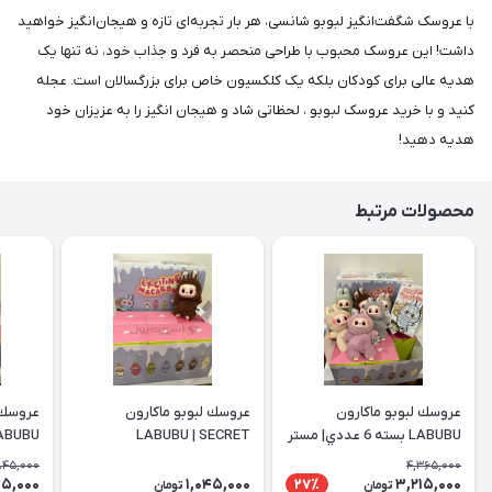
با عروسک شگفت‌انگیز لبوبو شانسی، هر بار تجربه‌ای تازه و هیجان‌انگیز خواهید
داشت! این عروسک محبوب با طراحی منحصر به فرد و جذاب خود، نه تنها یک
هدیه عالی برای کودکان بلکه یک کلکسیون خاص برای بزرگسالان است. عجله
کنید و با خرید عروسک لبوبو ، لحظاتی شاد و هيجان انگيز را به عزیزان خود
هدیه دهید!
محصولات مرتبط
عروسك لبوبو ماكارون
عروسك لبوبو ماكارون
عروسك 
LABUBU بسته 6 عددي| مستر
LABUBU | SECRET
LABUBU| ش
845,000
4,365,000
5,000
1,045,000
3,215,000
27٪
تومان
تومان