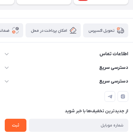
امکان پرداخت در محل
ضمانت
تحویل اکسپرس
اطلاعات تماس
۰۹۳۵۶۰۴۰۳۶۵
دسترسی سریع
اسکیت فلایینگ ایگل
دسترسی سریع
تهران-خیابان ولیعصر (عج)- ضلع شرقی میدان منیریه پلاک ۴
اسکوتر برقی دسته دار
اسکوتر برقی دخترانه
سیمای ورزش
اسکیت دخترانه
اسکیت روسز
از جدید‌ترین تخفیف‌ها با‌ خبر شوید
اسکوتر
ثبت