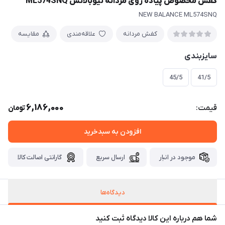
کفش مخصوص پیاده روی مردانه نیوبالانس ML574SNQ
NEW BALANCE ML574SNQ
کفش مردانه
علاقه‌مندی
مقایسه
سایزبندی
45/5
41/5
6,186,000
قیمت:
تومان
افزودن به سبدخرید
موجود در انبار
ارسال سریع
گارانتی اصالت کالا
دیدگاه‌ها
شما هم درباره این کالا دیدگاه ثبت کنید