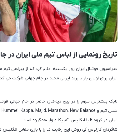
تاریخ رونمایی از لباس تیم ملی ایران در جام جهانی
فدراسیون فوتبال ایران روز یکشنبه اعلام کرد که از پیراهن تیم ملی در تاریخ ۱۵ آبان ماه 
ایران برای اولین بار با برند ایرانی مجید در جام جهانی شرکت می کند
شش تیم و Hummel، Kappa، Majid، Marathon، New Balance و One All Sport همگی اسپانسر یک تیم هستند.
ایران در گروه B با انگلیس، آمریکا و ولز همگروه است.
شاگردان کارلوس کی روش این رقابت ها را با بازی مقابل انگلیس در 21 نوامبر آغاز خواهند کر