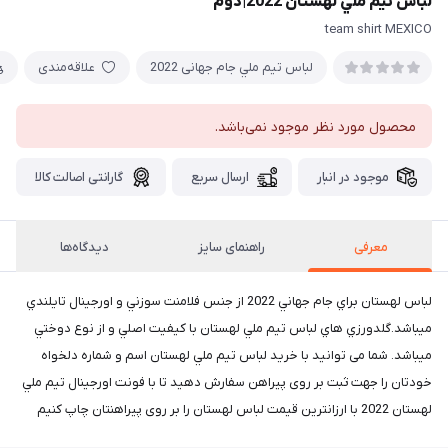
لباس تيم ملي لهستان 2022|دوم
team shirt MEXICO
لباس تيم ملي جام جهانی 2022
علاقه‌مندی
محصول مورد نظر موجود نمی‌باشد.
موجود در انبار
ارسال سریع
گارانتی اصالت کالا
معرفی
راهنمای سایز
دیدگاه‌ها
لباس لهستان براي جام جهاني 2022 از جنس فلامنت سوزني و اورجينال تايلندي
ميباشد.گلدورزي هاي لباس تيم ملي لهستان با كيفيت اصلي و از نوع دوختي
ميباشد. شما می توانید با خريد لباس تيم ملي لهستان اسم و شماره دلخواه
خودتان را جهت ثبت بر روی پیراهن سفارش دهید تا با فونت اورجینال تيم ملي
لهستان 2022 با ارزانترين قيمت لباس لهستان را بر روی پیراهنتان چاپ كنيم