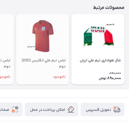
محصولات مرتبط
شال هواداری تیم ملی ایران
لباس تيم ملي انگلیس 2022|
دوم
دوم
890,000
ناموجود
ناموجو
890,000
تومان
امکان پرداخت در محل
ضمانت
تحویل اکسپرس