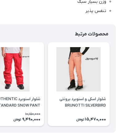
وزن بسیار سبک
تنفس پذیر
محصولات مرتبط
شلوار اسکی و اسنوبرد برونتی
TANDARD SNOW PANT
BRUNOTTI SILVERBIRD
WOMEN SNOW PANTS
10,150,000
DESERT FLOWER
9,490,000
15,470,000
تومان
تومان