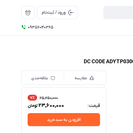
ورود / ثبت‌نام
09356040365
مقایسه
علاقه‌مندی
7٪
25,250,000
23,600,000
قیمت:
تومان
افزودن به سبدخرید