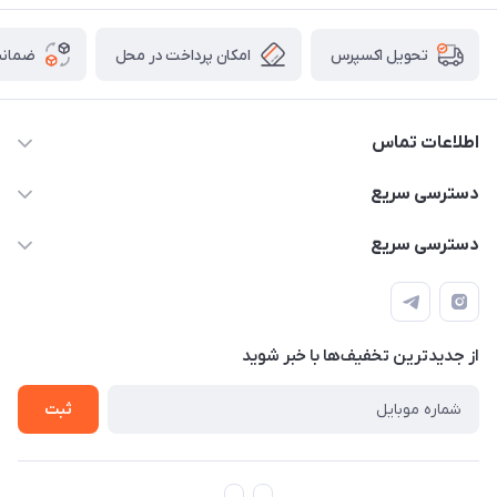
امکان پرداخت در محل
ضمانت
تحویل اکسپرس
اطلاعات تماس
۰۹۳۵۶۰۴۰۳۶۵
دسترسی سریع
اسکیت فلایینگ ایگل
دسترسی سریع
تهران-خیابان ولیعصر (عج)- ضلع شرقی میدان منیریه پلاک ۴
اسکوتر برقی دسته دار
اسکوتر برقی دخترانه
سیمای ورزش
اسکیت دخترانه
اسکیت روسز
از جدید‌ترین تخفیف‌ها با‌ خبر شوید
اسکوتر
ثبت