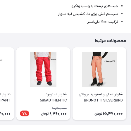
جیب‌های پشت با چسب ولکرو
سیستم کش برای بالا کشیدن لبه شلوار
ترکیب: ۱۰۰٪ پلی‌استر
محصولات مرتبط
شلوار اسکی و اسنوبرد برونتی
شلوار اسنوبرد
 PANT
686AUTHENTIC
BRUNOTTI SILVERBIRD
STANDARD SNOW PANT
WOMEN SNOW PANTS
10,150,000
DESERT FLOWER
30,000
9,490,000
15,470,000
7٪
تومان
تومان