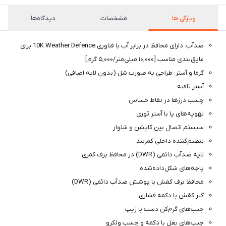
ویژگی ها
مشخصات
دیدگاه‌ها
ضدآب: دارای محافظ در برابر آب با فناوری 10K Weather Defence برای
عایق‌بندی مناسب [۱۰,۰۰۰ میلی‌متر/۵,۰۰۰ گرم]
گرما و آستر: طراحی به صورت شل (بدون لایه اضافی)
آستر تافته
چسب درزها در نقاط حساس
تهویه‌های پا با آستر توری
سیستم اتصال بین کاپشن و شلوار
تنظیم‌کننده داخلی کمربند
لایه ضدآب دائمی (DWR) در محافظ برف کمری
پاچه‌های شکل‌داده‌شده
محافظ برف کفش با پوشش ضدآب دائمی (DWR)
گتر کفش با دکمه فشاری
جیب‌های گرم‌کن دست با زیپ
جیب‌های بغل با دکمه و چسب ولکرو