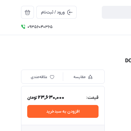
ورود / ثبت‌نام
09356040365
مقایسه
علاقه‌مندی
23,630,000
قیمت:
تومان
افزودن به سبدخرید