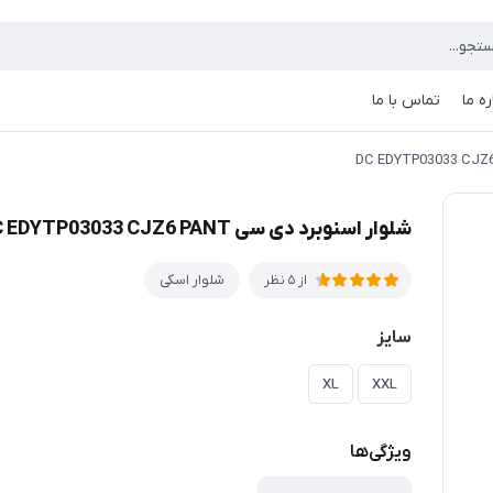
ره ما
تماس با ما
شلوار اسنوبرد دی سی DC EDYTP03033 CJZ6 PANT
شلوار اسکی
از 5 نظر
سایز
XL
XXL
ویژگی‌ها