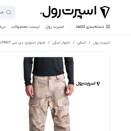
دسته‌بندی کالاها
اسپرت رول
لیست محصولات
دربا
اسپرت رول
/
اسكي
/
شلوار اسکی
/
شلوار اسنوبرد دی سی DC EDYTP03033 CJZ6 PANT