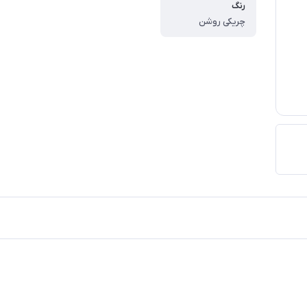
رنگ
چریکی روشن