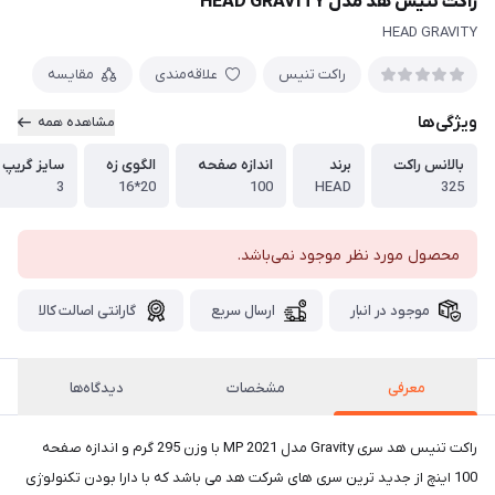
راکت تنیس هد مدل HEAD GRAVITY
HEAD GRAVITY
راکت تنیس
علاقه‌مندی
مقایسه
ویژگی‌ها
مشاهده همه
بالانس راکت
برند
اندازه صفحه
الگوی زه
سایز گریپ
3
20*16
100
HEAD
325
محصول مورد نظر موجود نمی‌باشد.
موجود در انبار
ارسال سریع
گارانتی اصالت کالا
معرفی
مشخصات
دیدگاه‌ها
راکت تنیس هد سری Gravity مدل MP 2021 با وزن 295 گرم و اندازه صفحه
100 اینچ از جدید ترین سری های شرکت هد می باشد که با دارا بودن تکنولوژی