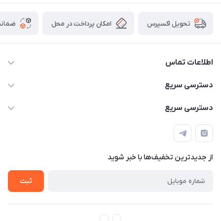
امکان پرداخت در محل
ضمانت
تحویل اکسپرس
اطلاعات تماس
۰۹۳۵۶۰۴۰۳۶۵
دسترسی سریع
اسکیت فلایینگ ایگل
دسترسی سریع
تهران-خیابان ولیعصر (عج)- ضلع شرقی میدان منیریه پلاک ۴
اسکوتر برقی دسته دار
اسکوتر برقی دخترانه
سیمای ورزش
اسکیت دخترانه
اسکیت روسز
از جدید‌ترین تخفیف‌ها با‌ خبر شوید
اسکوتر
ثبت