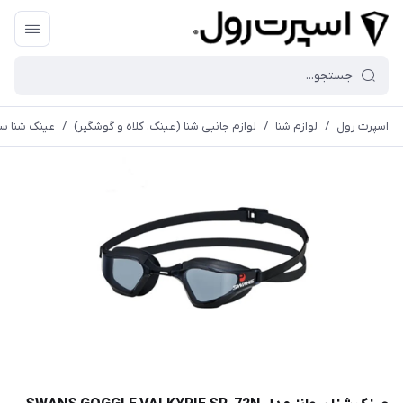
اسپرت رول
/
لوازم شنا
/
لوازم جانبی شنا (عینک، کلاه و گوشگیر)
/
عینک شنا سوانز مدل R-72N PAF