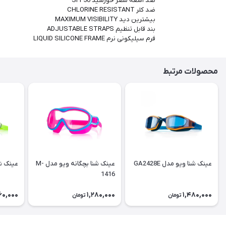
ضد اشعه مضر خورشید SPF50
ضد کلر CHLORINE RESISTANT
بیشترین دید MAXIMUM VISIBILITY
بند قابل تنظیم ADJUSTABLE STRAPS
فرم سیلیکونی نرم LIQUID SILICONE FRAME
محصولات مرتبط
عینک شنا ویو مدل GA2428E
عینک شنا بچگانه ویو مدل M-
عینک شنا 
1416
60,000
1,280,000
1,480,000
تومان
تومان