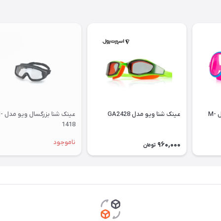
عینک شنا بچگانه ویو مدل M-
عینک شنا ویو مدل GA2428
عینک شنا ب
1418
ناموجود
960,000
تومان