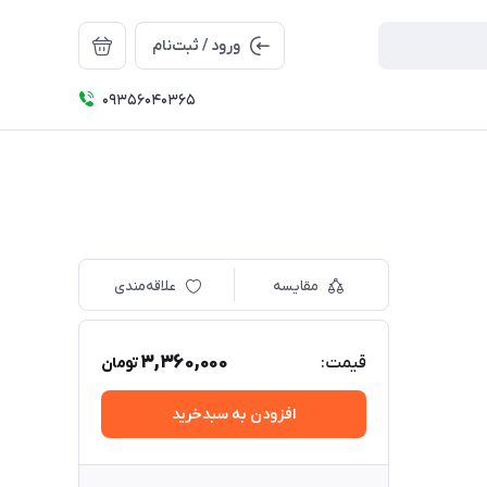
ورود / ثبت‌نام
09356040365
مقایسه
علاقه‌مندی
3,360,000
قیمت:
تومان
افزودن به سبدخرید