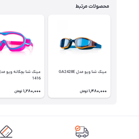
محصولات مرتبط
عینک شنا ویو مدل GA2428E
1416
1,280,000
1,480,000
تومان
تومان