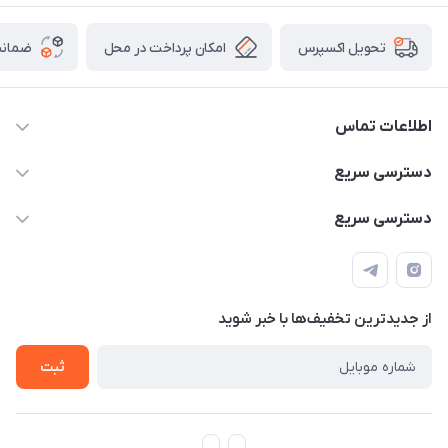
امکان پرداخت در محل
ضمانت
تحویل اکسپرس
اطلاعات تماس
۰۹۳۵۶۰۴۰۳۶۵
دسترسی سریع
اسکیت فلایینگ ایگل
دسترسی سریع
تهران-خیابان ولیعصر (عج)- ضلع شرقی میدان منیریه پلاک ۴
اسکوتر برقی دسته دار
اسکوتر برقی دخترانه
سیمای ورزش
اسکیت دخترانه
اسکیت روسز
از جدید‌ترین تخفیف‌ها با‌ خبر شوید
اسکوتر
ثبت