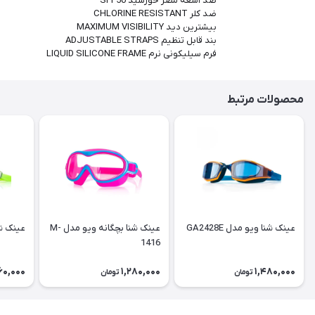
ضد اشعه مضر خورشید SPF50
ضد کلر CHLORINE RESISTANT
بیشترین دید MAXIMUM VISIBILITY
بند قابل تنظیم ADJUSTABLE STRAPS
فرم سیلیکونی نرم LIQUID SILICONE FRAME
محصولات مرتبط
عینک شنا ویو مدل GA2428E
عینک شنا بچگانه ویو مدل M-
عینک شنا 
1416
60,000
1,280,000
1,480,000
تومان
تومان