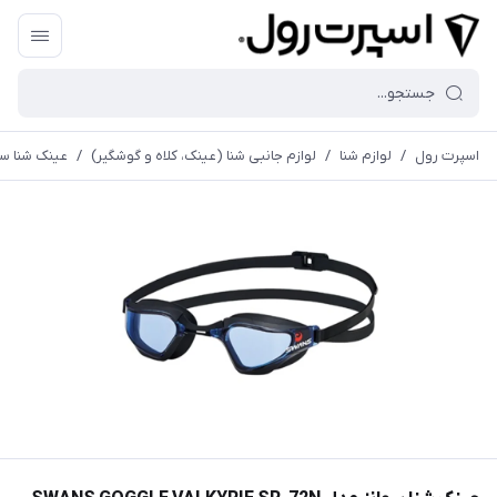
اسپرت رول
/
لوازم شنا
/
لوازم جانبی شنا (عینک، کلاه و گوشگیر)
/
عینک شنا سوانز مدل R-72N PAF