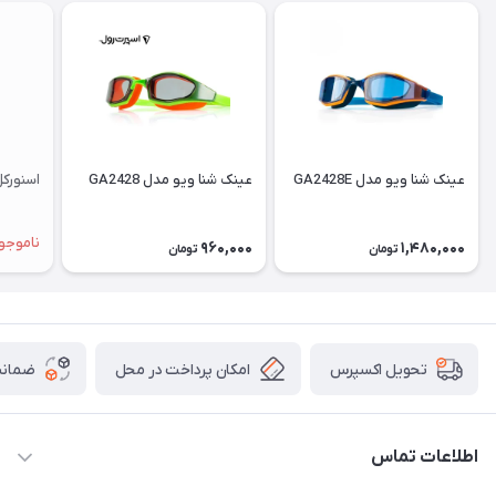
عینک شنا ویو مدل GA2428E
عینک شنا ویو مدل GA2428
اسنورکل م
ناموجو
960,000
1,480,000
تومان
تومان
امکان پرداخت در محل
ضمانت
تحویل اکسپرس
اطلاعات تماس