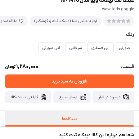
عینک شنا بچگانه ویو مدل M-1416
wave kids goggle
لوازم جانبی شنا (عینک، کلاه و گوشگیر)
علاقه‌مندی
رنگ
صورتی
ابی فسفری
سرخابی
آبی صورتی
1,280,000
قیمت:
تومان
افزودن به سبدخرید
موجود در انبار
ارسال سریع
گارانتی اصالت کالا
دیدگاه‌ها
شما هم درباره این کالا دیدگاه ثبت کنید