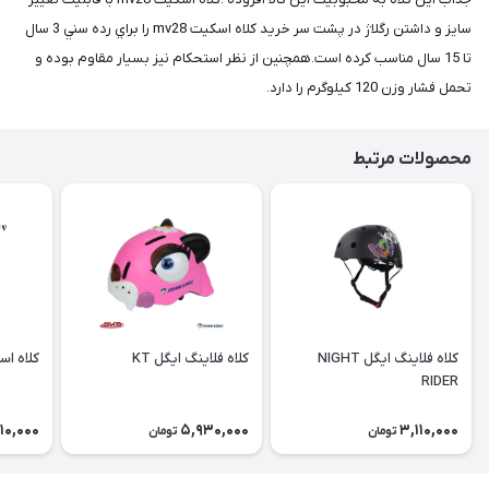
سايز و داشتن رگلاژ در پشت سر خريد كلاه اسكيت mv28 را براي رده سني 3 سال
تا 15 سال مناسب كرده است.همچنين از نظر استحكام نيز بسيار مقاوم بوده و
تحمل فشار وزن 120 كيلوگرم را دارد.
محصولات مرتبط
کلاه فلاينگ ايگل NIGHT
کلاه فلاينگ ايگل KT
كلاه اسكيت mv28
RIDER
10,000
5,930,000
3,110,000
تومان
تومان