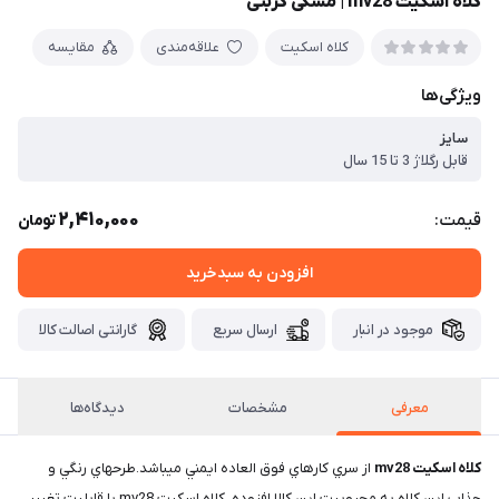
كلاه اسكيت mv28 | مشکی کربنی
کلاه اسکیت
علاقه‌مندی
مقایسه
ویژگی‌ها
سایز
قابل رگلاژ 3 تا 15 سال
2,410,000
قیمت:
تومان
افزودن به سبدخرید
موجود در انبار
ارسال سریع
گارانتی اصالت کالا
معرفی
مشخصات
دیدگاه‌ها
كلاه اسكيت mv28
از سري كارهاي فوق العاده ايمني ميباشد.طرحهاي رنگي و
جذاب اين كلاه به محبوبيت اين كالا افزوده .كلاه اسكيت mv28 با قابليت تغيير