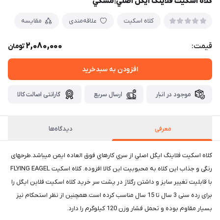
کلاه اسکیت فلاینگ ایگل اصلي|مشكي
کلاه اسکیت
علاقه‌مندی
مقایسه
2,080,000
قیمت:
تومان
افزودن به سبدخرید
موجود در انبار
ارسال سریع
گارانتی اصالت کالا
معرفی
دیدگاه‌ها
كلاه اسكيت فلاینگ ایگل اصلي از سري كارهاي فوق العاده ايمن ميباشد.طرحهای
رنگی و جذاب اين كلاه به محبوبيت اين كالا افزوده. كلاه اسكيت FLYING EAGEL
با قابليت تغيير سايز و داشتن رگلاژ در پشت سر خريد كلاه اسكيت فلاين ايگل را
برای رده سنی 3 سال تا 15 سال مناسب كرده است.همچنين از نظر استحكام نيز
بسيار مقاوم بوده و تحمل فشار وزن 120 كيلوگرم را دارد.