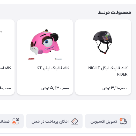
محصولات مرتبط
کلاه فلاينگ ايگل NIGHT
کلاه فلاينگ ايگل KT
كلاه اسكيت mv28
RIDER
10,000
5,930,000
3,110,000
تومان
تومان
امکان پرداخت در محل
ضمانت
تحویل اکسپرس