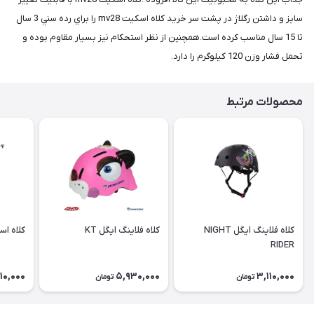
سايز و داشتن رگلاژ در پشت سر خريد كلاه اسكيت mv28 را براي رده سني 3 سال
تا 15 سال مناسب كرده است.همچنين از نظر استحكام نيز بسيار مقاوم بوده و
تحمل فشار وزن 120 كيلوگرم را دارد.
محصولات مرتبط
کلاه فلاينگ ايگل NIGHT
کلاه فلاينگ ايگل KT
كلاه اسكيت mv28
RIDER
10,000
5,930,000
3,110,000
تومان
تومان