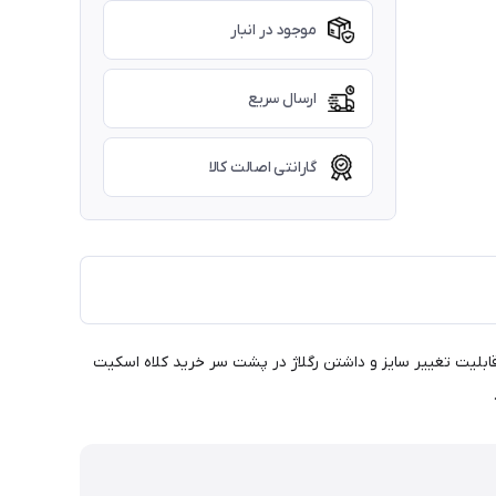
موجود در انبار
ارسال سریع
گارانتی اصالت کالا
 MV3روسز از سري كارهاي فوق العاده ايمن ميباشد.طرحهای رنگی و جذاب اين كلاه به محبوبيت اين كالا افزوده. كلاه اسكيت MV3 با قابليت تغيير سايز و داشتن رگلاژ در پشت سر خريد كلاه اسكيت