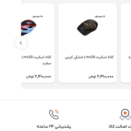
قره
كلاه اسكيت mv28 | مشکی کربنی
كلاه اسكيت mv28 | مشکی قرمز
سفید
2,410,000
2,410,000
تومان
تومان
اصالت کالا
پشتیبانی ۲۴ ساعته