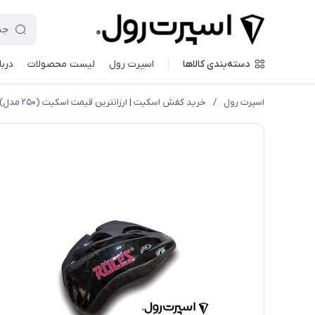
دسته‌بندی کالاها
اسپرت رول
لیست محصولات
دربا
اسپرت رول
/
خريد كفش اسكيت | ارزانترين قيمت اسكيت (۲۵۰ مدل)