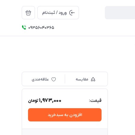
ورود / ثبت‌نام
09356040365
مقایسه
علاقه‌مندی
1,973,000
قیمت:
تومان
افزودن به سبدخرید