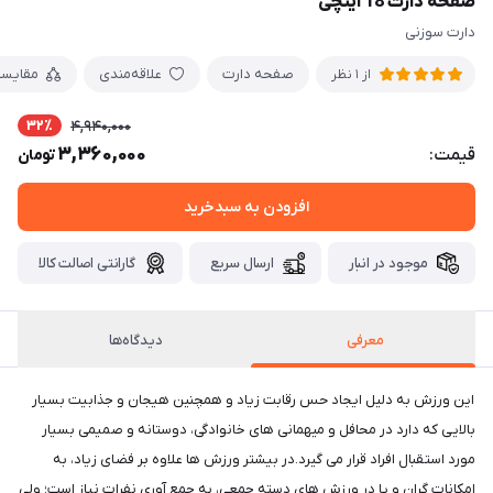
صفحه دارت 18 اینچی
دارت سوزنی
صفحه دارت
علاقه‌مندی
مقایس
از 1 نظر
32٪
4,940,000
3,360,000
قیمت:
تومان
افزودن به سبدخرید
موجود در انبار
ارسال سریع
گارانتی اصالت کالا
معرفی
دیدگاه‌ها
این ورزش به دلیل ایجاد حس رقابت زیاد و همچنین هیجان و جذابیت بسیار
بالایی که دارد در محافل و میهمانی های خانوادگی، دوستانه و صمیمی بسیار
مورد استقبال افراد قرار می گیرد.در بیشتر ورزش ها علاوه بر فضای زیاد، به
امکانات گران و یا در ورزش های دسته جمعی، به جمع آوری نفرات نیاز است؛ ولی