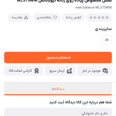
کفش مخصوص پیاده روی زنانه نیوبالانس WL373WNI
new balance WL373WNI
کفش زنانه
علاقه‌مندی
مقایسه
سایزبندی
36
استعلام محصول
موجود در انبار
ارسال سریع
گارانتی اصالت کالا
دیدگاه‌ها
شما هم درباره این کالا دیدگاه ثبت کنید