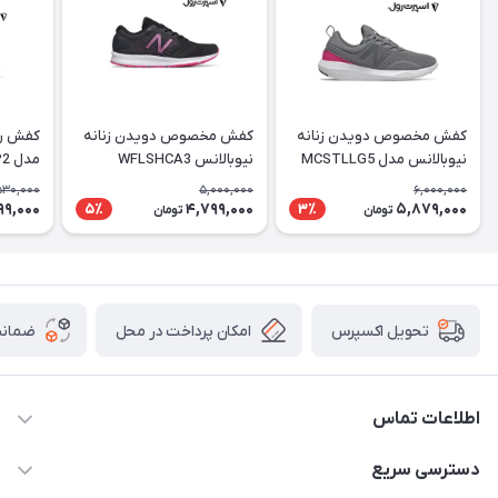
کفش مخصوص دویدن زنانه
کفش مخصوص دویدن زنانه
کفش راح
نیوبالانس مدل MCSTLLG5
نیوبالانس WFLSHCA3
مدل WKOZELP2
530,000
5,000,000
6,000,000
99,000
4,799,000
5,879,000
5٪
3٪
تومان
تومان
امکان پرداخت در محل
ضمانت
تحویل اکسپرس
اطلاعات تماس
۰۹۳۵۶۰۴۰۳۶۵
دسترسی سریع