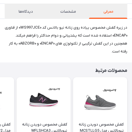
معرفی
مشخصات
دیدگاه‌ها
در زیره کفش مخصوص پیاده روی زنانه نیو بالانس کد «WS997JCE» از فناوری
«ENCAP» استفاده شده است که پشتیبانی و دوام حداکثر را فراهم میکند.
همچنین در این کفش ترکیبی از تکنولوژی های «ENCAP» و «ABZORB» به کار
رفته است.
محصولات مرتبط
کفش مخصوص دویدن زنانه
کفش مخصوص دویدن زنانه
کفش راح
نیوبالانس مدل MCSTLLG5
نیوبالانس WFLSHCA3
مدل WKOZELP2