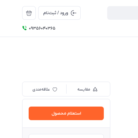
ورود / ثبت‌نام
09356040365
مقایسه
علاقه‌مندی
استعلام محصول