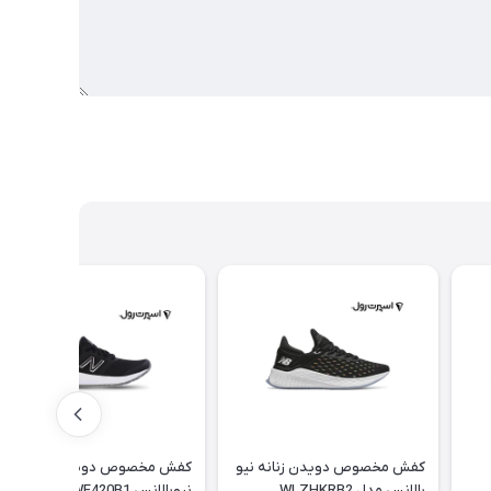
کفش مخصوص دویدن زنانه نیو
کفش مخصوص دویدن زنانه
بالانس مدل WLZHKRB2
نیوبالانس WE420B1