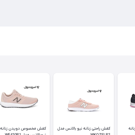
انه
کفش راحتی زنانه نیو بالانس مدل
کفش مخصوص دویدن زنانه
WKOZELP2
نیوبالانس مدل WE420P1