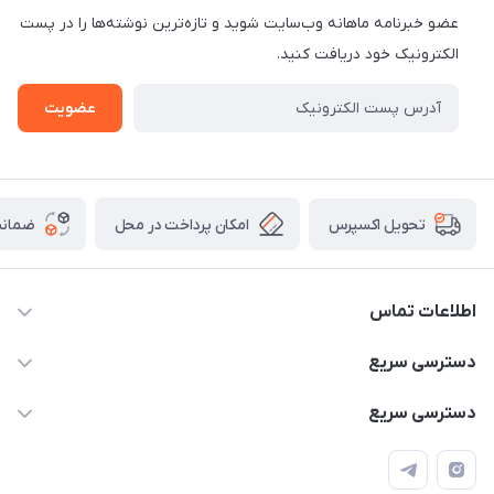
عضو خبرنامه ماهانه وب‌سایت شوید و تازه‌ترین نوشته‌ها را در پست
الکترونیک خود دریافت کنید.
عضویت
امکان پرداخت در محل
ضمانت
تحویل اکسپرس
اطلاعات تماس
۰۹۳۵۶۰۴۰۳۶۵
دسترسی سریع
اسکیت فلایینگ ایگل
دسترسی سریع
تهران-خیابان ولیعصر (عج)- ضلع شرقی میدان منیریه پلاک ۴
اسکوتر برقی دسته دار
اسکوتر برقی دخترانه
سیمای ورزش
اسکیت دخترانه
اسکیت روسز