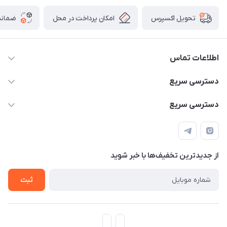
امکان پرداخت در محل
ضمانت
تحویل اکسپرس
اطلاعات تماس
۰۹۳۵۶۰۴۰۳۶۵
دسترسی سریع
اسکیت فلایینگ ایگل
دسترسی سریع
تهران-خیابان ولیعصر (عج)- ضلع شرقی میدان منیریه پلاک ۴
اسکوتر برقی دسته دار
اسکوتر برقی دخترانه
سیمای ورزش
اسکیت دخترانه
اسکیت روسز
از جدید‌ترین تخفیف‌ها با‌ خبر شوید
اسکوتر
ثبت