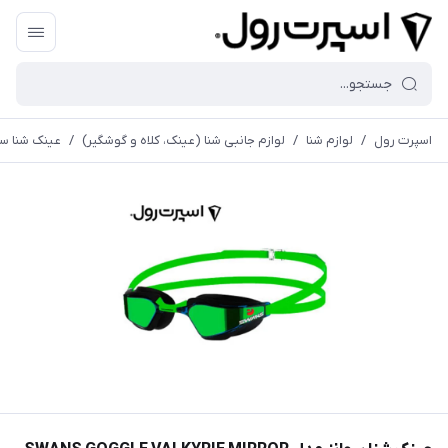
اسپرت رول
/
لوازم شنا
/
لوازم جانبی شنا (عینک، کلاه و گوشگیر)
/
عینک شنا سوانز مدل  SR-72M MIT PAF