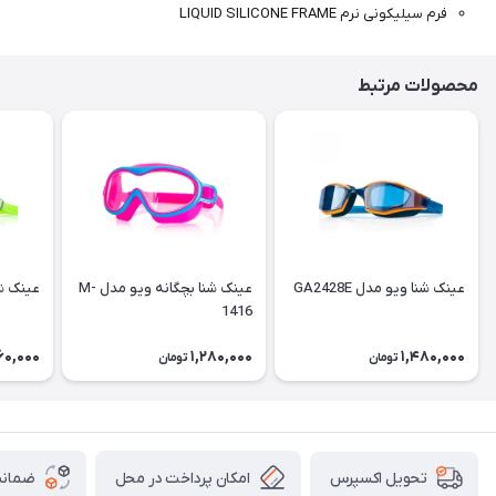
فرم سیلیکونی نرم LIQUID SILICONE FRAME
محصولات مرتبط
عینک شنا ویو مدل GA2428E
عینک شنا بچگانه ویو مدل M-
عینک شنا 
1416
60,000
1,280,000
1,480,000
تومان
تومان
امکان پرداخت در محل
ضمانت
تحویل اکسپرس