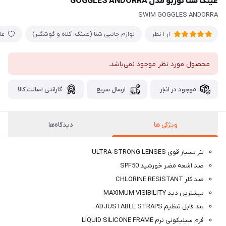
عینک شنا توربو مدل GOGGLES ANDORRA
SWIM GOGGLES ANDORRA
لوازم جانبی شنا (عینک، کلاه و گوشگیر)
عل
از 1 نظر
محصول مورد نظر موجود نمی‌باشد.
موجود در انبار
ارسال سریع
گارانتی اصالت کالا
ویژگی ها
دیدگاه‌ها
لنز بسیار قوی ULTRA-STRONG LENSES
ضد اشعه مضر خورشید SPF50
ضد کلر CHLORINE RESISTANT
بیشترین دید MAXIMUM VISIBILITY
بند قابل تنظیم ADJUSTABLE STRAPS
فرم سیلیکونی نرم LIQUID SILICONE FRAME