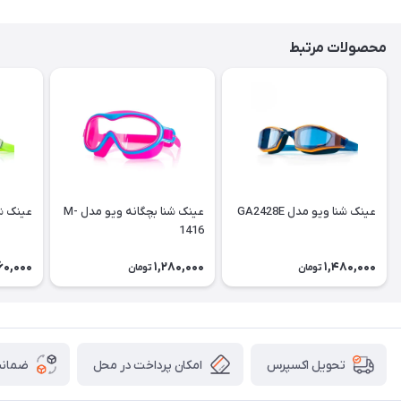
محصولات مرتبط
عینک شنا ویو مدل GA2428E
عینک شنا بچگانه ویو مدل M-
عینک شنا 
1416
60,000
1,280,000
1,480,000
تومان
تومان
امکان پرداخت در محل
ضمانت
تحویل اکسپرس