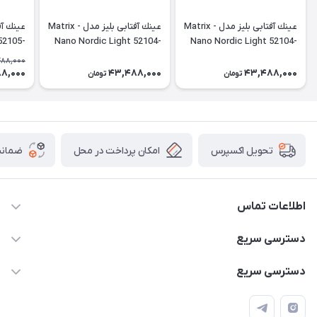
عينك آفتابی بليز مدل Matrix -
عينك آفتابی بليز مدل Matrix -
52105-
Nano Nordic Light 52104-
Nano Nordic Light 52104-
44N
34N
44N
488,000
8,000
43,488,000
43,488,000
تومان
تومان
امکان پرداخت در محل
ضمانت
تحویل اکسپرس
اطلاعات تماس
۰۹۳۵۶۰۴۰۳۶۵
دسترسی سریع
اسکیت فلایینگ ایگل
دسترسی سریع
تهران-خیابان ولیعصر (عج)- ضلع شرقی میدان منیریه پلاک ۴
اسکوتر برقی دسته دار
اسکوتر برقی دخترانه
سیمای ورزش
اسکیت دخترانه