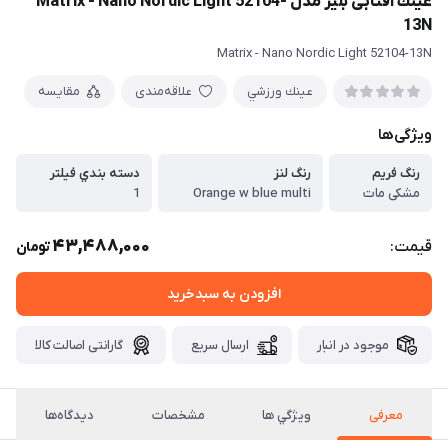
عينك آفتابی بليز مدل Matrix - Nano Nordic Light 52104-
13N
Matrix - Nano Nordic Light 52104-13N
عينك ورزشي
علاقه‌مندی
مقایسه
ویژگی‌ها
رنگ فريم
رنگ لنز
دسته بندي فيلتر
مشکی مات
Orange w blue multi
1
43,488,000
قیمت:
تومان
افزودن به سبدخرید
موجود در انبار
ارسال سریع
گارانتی اصالت کالا
معرفی
ويژگي ها
مشخصات
دیدگاه‌ها