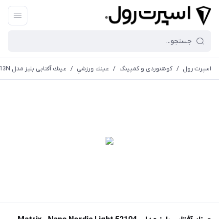
اسپرت رول
/
کوهنوردی و کمپینگ
/
عينك ورزشي
/
عينك آفتابی بليز مدل Matrix - Nano Nordic Light 52104-13N