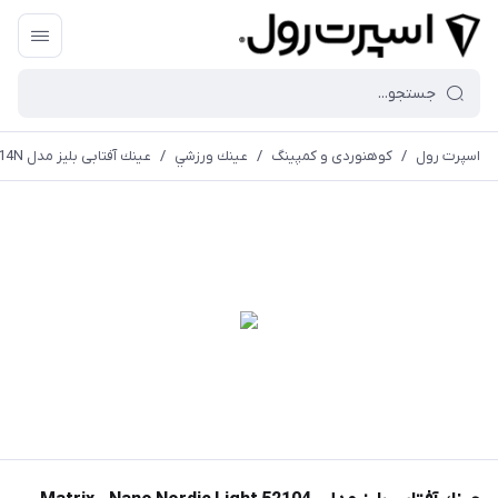
اسپرت رول
/
کوهنوردی و کمپینگ
/
عينك ورزشي
/
عينك آفتابی بليز مدل Matrix - Nano Nordic Light 52104-14N