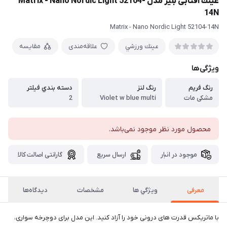
عينك آفتابی بليز مدل Matrix - Nano Nordic Light 52104-
14N
Matrix - Nano Nordic Light 52104-14N
عينك ورزشي
علاقه‌مندی
مقایسه
ویژگی‌ها
رنگ فريم
رنگ لنز
دسته بندي فيلتر
مشکی مات
Violet w blue multi
2
محصول مورد نظر موجود نمی‌باشد.
موجود در انبار
ارسال سریع
گارانتی اصالت کالا
معرفی
ويژگي ها
مشخصات
دیدگاه‌ها
با ماتریکس قدرت های درونی خود را آزاد کنید. این مدل برای دوچرخه سواری،