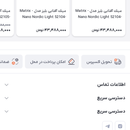
عينك آفتابی بليز مدل Matrix -
عينك آفتابی بليز مدل Matrix -
52105-
Nano Nordic Light 52104-
Nano Nordic Light 52104-
44N
13N
44N
488,000
8,000
43,488,000
43,488,000
تومان
تومان
امکان پرداخت در محل
ضمانت
تحویل اکسپرس
اطلاعات تماس
۰۹۳۵۶۰۴۰۳۶۵
دسترسی سریع
اسکیت فلایینگ ایگل
دسترسی سریع
تهران-خیابان ولیعصر (عج)- ضلع شرقی میدان منیریه پلاک ۴
اسکوتر برقی دسته دار
اسکوتر برقی دخترانه
سیمای ورزش
اسکیت دخترانه