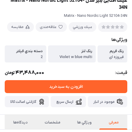
عينك آفتابی بليز مدل Matrix - Nano Nordic Light 52104-
34N
Matrix - Nano Nordic Light 52104-34N
عينك ورزشي
علاقه‌مندی
مقایسه
ویژگی‌ها
رنگ فريم
رنگ لنز
دسته بندي فيلتر
فیروزه ای
Violet w blue multi
2
43,488,000
قیمت:
تومان
افزودن به سبدخرید
موجود در انبار
ارسال سریع
گارانتی اصالت کالا
معرفی
ويژگي ها
مشخصات
دیدگاه‌ها