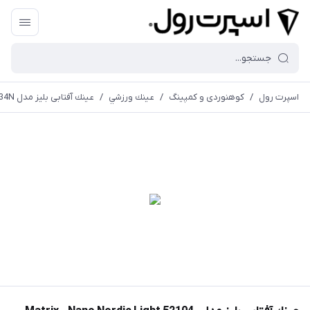
اسپرت رول
/
کوهنوردی و کمپینگ
/
عينك ورزشي
/
عينك آفتابی بليز مدل Matrix - Nano Nordic Light 52104-34N