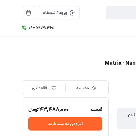
ورود / ثبت‌نام
09356040365
مقایسه
علاقه‌مندی
43,488,000
قیمت:
تومان
يلتر
افزودن به سبدخرید