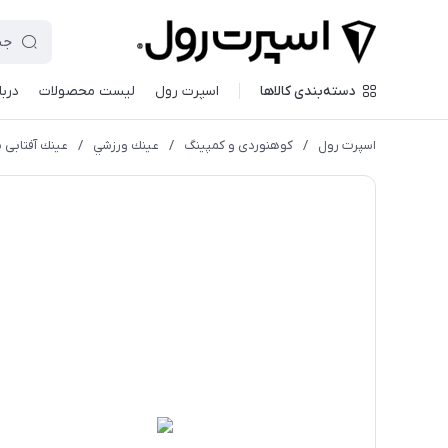
دسته‌بندی کالاها
اسپرت رول
لیست محصولات
دربا
اسپرت رول
/
کوهنوردی و کمپینگ
/
عينك ورزشي
/
عينك آفتابی بليز مدل ght 52104-44N