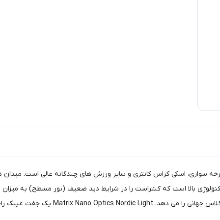
وچرخه سواری، اسکی کراس کانتری و سایر ورزش های چندگانه عالی است. میدان
د.Matrix Nano Optics Nordic Light یک لنز با تکنولوژی بالا است که کنتراست را در شرایط دید ضعیف (ن
خاصیت ضد مه یکپارچه است. امکانات زیاد تنظی