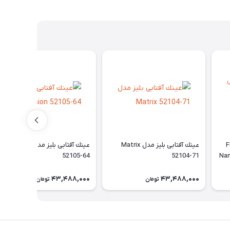
Fus -
عينك آفتابی بليز مدل Matrix
عينك آفتابی بليز مدل Vision
52105-64
52104-71
Nan
43,488,000
43,488,000
تومان
تومان