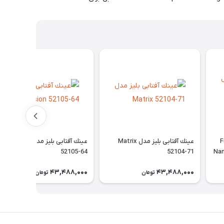
Fus -
عينك آفتابی بليز مدل Matrix
عينك آفتابی بليز مدل Vision
52105-64
52104-71
Nan
43,488,000
43,488,000
تومان
تومان