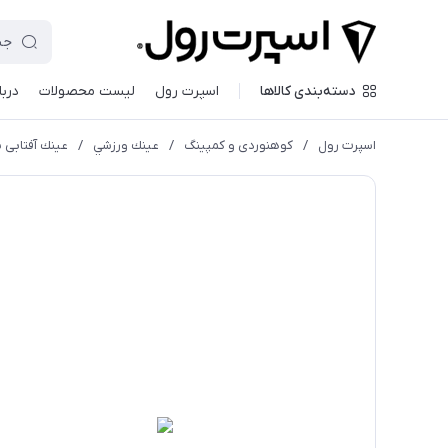
دسته‌بندی کالاها
اسپرت رول
لیست محصولات
دربا
اسپرت رول
/
کوهنوردی و کمپینگ
/
عينك ورزشي
/
عينك آفتابی بليز مدل ght 52105-44N