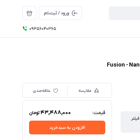
ورود / ثبت‌نام
09356040365
مقایسه
علاقه‌مندی
43,488,000
قیمت:
تومان
يلتر
افزودن به سبدخرید