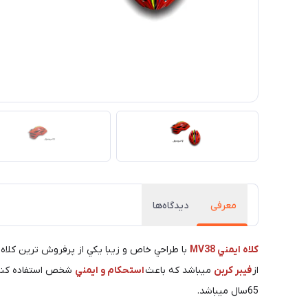
معرفی
دیدگاه‌ها
كلاه ايمني MV38
با طراحي خاص و زيبا يكي از پرفروش ترين كلاه هاي ايم
از
فيبر كربن
ميباشد كه باعث
استحكام و ايمني
شخص استفاده كنن
65سال ميباشد.