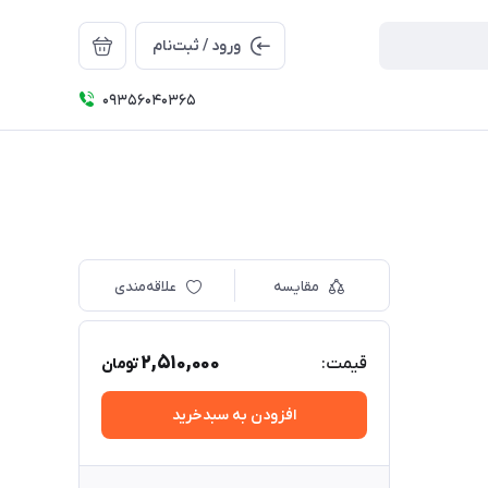
ورود / ثبت‌نام
09356040365
مقایسه
علاقه‌مندی
2,510,000
قیمت:
تومان
افزودن به سبدخرید