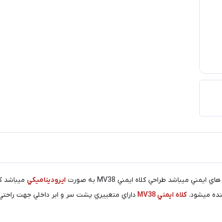
ني ميباشد طراحي كلاه ايمني MV38 به صورت
ايروديناميكي
ميباشد ك
ده ميشود.
كلاه ايمني MV38