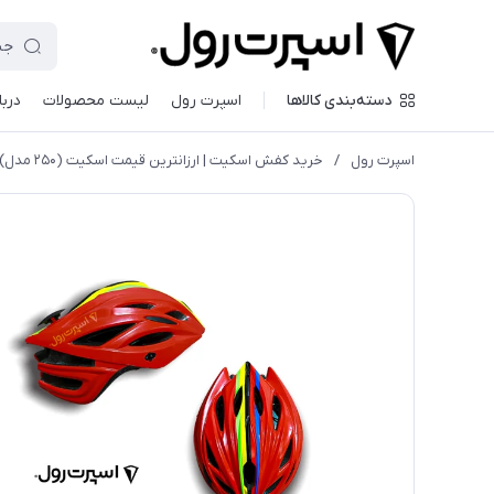
دسته‌بندی کالاها
اسپرت رول
لیست محصولات
دربا
اسپرت رول
/
خريد كفش اسكيت | ارزانترين قيمت اسكيت (۲۵۰ مدل)