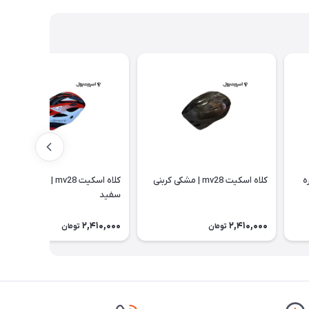
قره
كلاه اسكيت mv28 | مشکی کربنی
كلاه اسكيت mv28 | مشکی قرمز
سفید
2,410,000
2,410,000
تومان
تومان